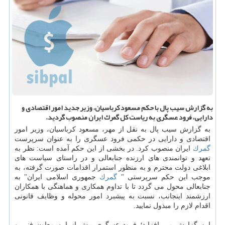
به گزارش سیب پال با حكم مسعود كرباسیان، وزیر جدید امور اقتصادی و
دارایی، فرود عسگری به ریاست كل گمرك ایران منصوب گردید.
به گزارش سیب پال به نقل از مهر، مسعود كرباسیان، وزیر امور
اقتصادی و دارایی در حكمی فرود عسگری را به عنوان سرپرست
گمرك
ایران منصوب كرد. در بخشی از این حكم آمده است: نظر به
تعهد و توانمندی های ارزنده جنابعالی و در راستای سیاست های
ابلاغی دولت محترم و به منظور استمرار اقدامات صورت گرفته، به
موجب این حكم سرپرستی "
گمرك
جمهوری اسلامی ایران" به
جنابعالی محول می گردد تا با تداوم همكاری و هماهنگی با همكاران
ارزشمند اینجانب، نسبت به پیشبرد امور محوله و وظایف قانونی
اقدام لازم را مبذول نمایید.
این گزارش می افزاید؛ فرود عسگری پیش از این معاون فنی و