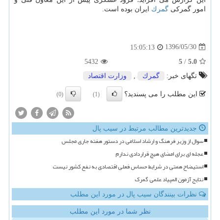
امور گمركی
گمرك
ایران بوده است.
1396/05/30
15:05:13
5
5.0
5432
/
تگهای خبر:
گمرك
,
وزارت اقتصاد
این مطلب را می پسندید؟
(0)
(1)
جدیدترین مطالب مرتبط در سیب پال
سوال از وزیر فرهنگ و ارشاد اسلامی در دستور هفته جاری مجلس
عجله ای برای امضای هیچ قراردادی ندارم
استیضاح همتی در شرایط حساس فعلی اقتصادی به نفع کشور نیست
نتایج آزمون المپیاد علمی گمرک
نظرات بینندگان سیب پال در مورد این مطلب
نظر شما در مورد این مطلب