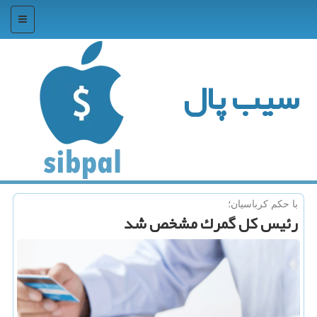
منو
سیب پال
با حكم كرباسیان؛
رئیس كل گمرك مشخص شد