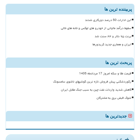
پربیننده ترین ها
این ادارات 50 درصد دورکاری شدند
سقوط درآمد مالیاتی از خودرو های لوکس و خانه های خالی
برنت ۹۵ دلار و ۴۴ سنت شد
ایران و معماری جدید کریدورها
پربحث ترین ها
قیمت طلا و سکه امروز 17 مردادماه 1405
رکوردشکنی پیش فروش تازه ترین گوشیهای تاشوی سامسونگ
کاهش شدید واردات نفت چین به سبب جنگ مقابل ایران
شوک قبض برق به مشترکان
جدیدترین ها