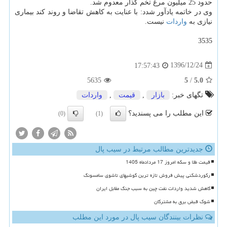
حدود 25 میلیون مرغ تخم گذار معدوم شد.
وی در خاتمه یادآور شدد: با عنایت به كاهش تقاضا و روند كند بیماری
نیازی به
واردات
نیست.
3535
1396/12/24
17:57:43
5635
5
/
5.0
تگهای خبر:
بازار
,
قیمت
,
واردات
این مطلب را می پسندید؟
(0)
(1)
جدیدترین مطالب مرتبط در سیب پال
قیمت طلا و سکه امروز 17 مردادماه 1405
رکوردشکنی پیش فروش تازه ترین گوشیهای تاشوی سامسونگ
کاهش شدید واردات نفت چین به سبب جنگ مقابل ایران
شوک قبض برق به مشترکان
نظرات بینندگان سیب پال در مورد این مطلب