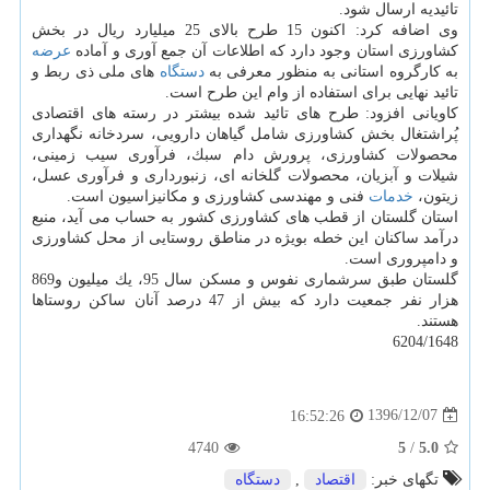
تائیدیه ارسال شود.
وی اضافه كرد: اكنون 15 طرح بالای 25 میلیارد ریال در بخش
كشاورزی استان وجود دارد كه اطلاعات آن جمع آوری و آماده
عرضه
به كارگروه استانی به منظور معرفی به
دستگاه
های ملی ذی ربط و
تائید نهایی برای استفاده از وام این طرح است.
كاویانی افزود: طرح های تائید شده بیشتر در رسته های اقتصادی
پُراشتغال بخش كشاورزی شامل گیاهان دارویی، سردخانه نگهداری
محصولات كشاورزی، پرورش دام سبك، فرآوری سیب زمینی،
شیلات و آبزیان، محصولات گلخانه ای، زنبورداری و فرآوری عسل،
زیتون،
خدمات
فنی و مهندسی كشاورزی و مكانیزاسیون است.
استان گلستان از قطب های كشاورزی كشور به حساب می آید، منبع
درآمد ساكنان این خطه بویژه در مناطق روستایی از محل كشاورزی
و دامپروری است.
گلستان طبق سرشماری نفوس و مسكن سال 95، یك میلیون و869
هزار نفر جمعیت دارد كه بیش از 47 درصد آنان ساكن روستاها
هستند.
6204/1648
1396/12/07
16:52:26
4740
5
/
5.0
تگهای خبر:
اقتصاد
,
دستگاه