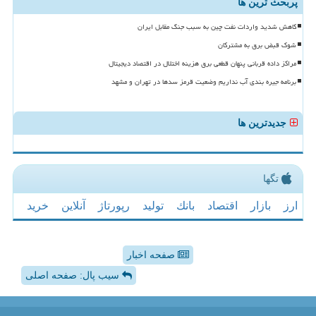
پربحث ترین ها
کاهش شدید واردات نفت چین به سبب جنگ مقابل ایران
شوک قبض برق به مشترکان
مراکز داده قربانی پنهان قطعی برق هزینه اختلال در اقتصاد دیجیتال
برنامه جیره بندی آب نداریم وضعیت قرمز سدها در تهران و مشهد
جدیدترین ها
تگها
ارز
بازار
اقتصاد
بانك
تولید
رپورتاژ
آنلاین
خرید
صفحه اخبار
سیب پال: صفحه اصلی