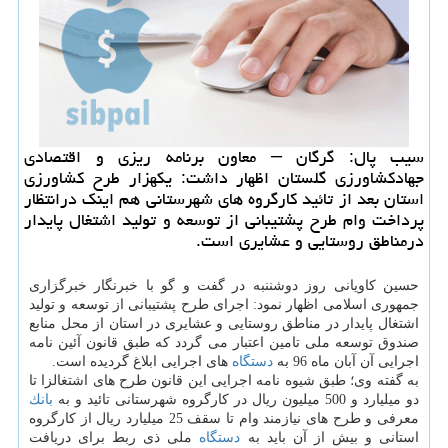
سیب پال: گرگان – معاون برنامه ریزی و اقتصادی
جهادكشاورزی گلستان اظهار داشت: یكهزار طرح كشاورزی
استان بعد از تائید كارگروه های شهرستانی هم اینك درانتظار
پرداخت وام طرح پشتیبانی از توسعه و تولید اشتغال پایدار
درمناطق روستایی و عشایری است.
حسین كاویانی روز دوشننبه در گفت و گو با خبرنگار خبرگزاری
جمهوری اسلامی اظهار نمود: اجرای طرح پشتیبانی از توسعه و تولید
اشتغال پایدار در مناطق روستایی و عشایری در استان از محل منابع
صندوق توسعه ملی تامین اعتبار می گردد كه طبق قانون آئین نامه
اجرایی آن آبان ماه 96 به
دستگاه
های اجرایی ابلاغ گردیده است.
به گفته وی؛ طبق شیوه نامه اجرایی این قانون طرح های اشتغالزا تا
دو میلیارد و 500 میلیون ریال در كارگروه شهرستانی تائید و به
بانك
معرفی و طرح های نیازمند وام تا سقف 25 میلیارد ریال از كارگروه
استانی و بیش از آن باید به
دستگاه
ملی ذی ربط برای دریافت