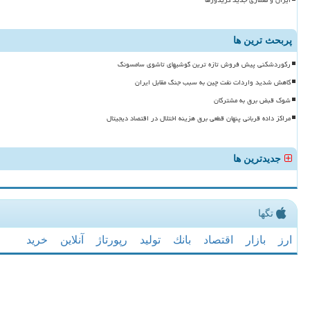
ایران و معماری جدید کریدورها
پربحث ترین ها
رکوردشکنی پیش فروش تازه ترین گوشیهای تاشوی سامسونگ
کاهش شدید واردات نفت چین به سبب جنگ مقابل ایران
شوک قبض برق به مشترکان
مراکز داده قربانی پنهان قطعی برق هزینه اختلال در اقتصاد دیجیتال
جدیدترین ها
تگها
ارز
بازار
اقتصاد
بانك
تولید
رپورتاژ
آنلاین
خرید