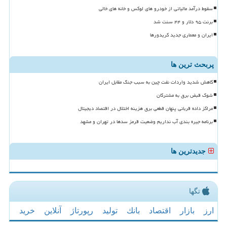
سقوط درآمد مالیاتی از خودرو های لوکس و خانه های خالی
برنت ۹۵ دلار و ۴۴ سنت شد
ایران و معماری جدید کریدورها
پربحث ترین ها
کاهش شدید واردات نفت چین به سبب جنگ مقابل ایران
شوک قبض برق به مشترکان
مراکز داده قربانی پنهان قطعی برق هزینه اختلال در اقتصاد دیجیتال
برنامه جیره بندی آب نداریم وضعیت قرمز سدها در تهران و مشهد
جدیدترین ها
تگها
ارز
بازار
اقتصاد
بانك
تولید
رپورتاژ
آنلاین
خرید