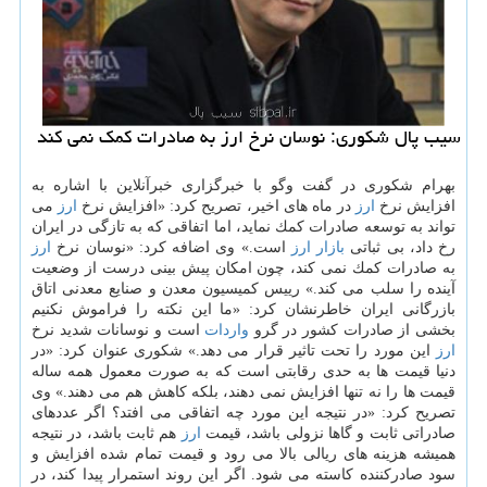
سیب پال شكوری: نوسان نرخ ارز به صادرات كمك نمی كند
بهرام شكوری در گفت وگو با خبرگزاری خبرآنلاین با اشاره به
افزایش نرخ
ارز
در ماه های اخیر، تصریح كرد: «افزایش نرخ
ارز
می
تواند به توسعه صادرات كمك نماید، اما اتفاقی كه به تازگی در ایران
رخ داد، بی ثباتی
بازار
ارز
است.» وی اضافه كرد: «نوسان نرخ
ارز
به صادرات كمك نمی كند، چون امكان پیش بینی درست از وضعیت
آینده را سلب می كند.» رییس كمیسیون معدن و صنایع معدنی اتاق
بازرگانی ایران خاطرنشان كرد: «ما این نكته را فراموش نكنیم
بخشی از صادرات كشور در گرو
واردات
است و نوسانات شدید نرخ
ارز
این مورد را تحت تاثیر قرار می دهد.» شكوری عنوان كرد: «در
دنیا قیمت ها به حدی رقابتی است كه به صورت معمول همه ساله
قیمت ها را نه تنها افزایش نمی دهند، بلكه كاهش هم می دهند.» وی
تصریح كرد: «در نتیجه این مورد چه اتفاقی می افتد؟ اگر عددهای
صادراتی ثابت و گاها نزولی باشد، قیمت
ارز
هم ثابت باشد، در نتیجه
همیشه هزینه های ریالی بالا می رود و قیمت تمام شده افزایش و
سود صادركننده كاسته می شود. اگر این روند استمرار پیدا كند، در