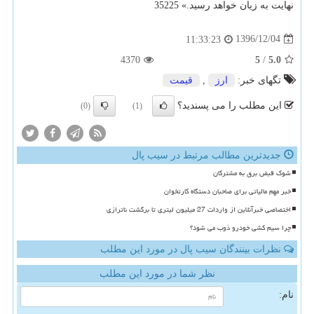
نهایت به زیان خواهد رسید.» 35225
1396/12/04
11:33:23
4370
5
/
5.0
تگهای خبر:
ارز
,
قیمت
این مطلب را می پسندید؟
(0)
(1)
جدیدترین مطالب مرتبط در سیب پال
شوک قبض برق به مشترکان
خبر مهم مالیاتی برای صاحبان دستگاه کارتخوان
اختصاصی خبرآنلاین از واردات 27 میلیون لیتری تا برگشت ناترازی
چرا سیم کشی خودرو ذوب می شود؟
نظرات بینندگان سیب پال در مورد این مطلب
نظر شما در مورد این مطلب
نام: