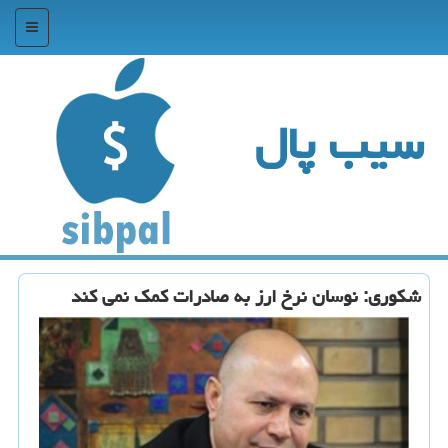
منو
سیب پال
شكوری: نوسان نرخ ارز به صادرات كمك نمی كند