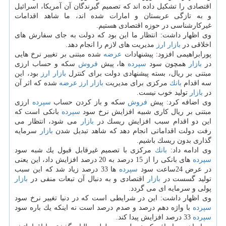
اقتصادی را تشكیل داده اند كه تصمیم گیرندگان آن آمریكا، اسرائیل
و به تازگی عربستان و امارات شده اند، ما شاهد اقدامات
غیركارشناسی در حوزه اقتصادی هستیم.
وی اظهار داشت: انتظار ما این بود كه دولت به جای سفارش های
اخلاقی در
بازار
ارز
مدیریت های لازم را انجام دهد.
پورابراهیمی افزود: پیشنهادات
عرضه
شده مبتنی بر تغییر نرخ هایی
در
بازار
همچون سود
سپرده
ها، پیش
فروش
سكه و حساب ارزی
مبتنی بر ریال، بسته پیشنهادی دولت برای كنترل
بازار
ارز
بود، این
سه اقدام
بانك
مركزی برای مدیریت
بازار
ارز
عرضه
شده كه اثر آن
در
بازار
تولید خوب نیست.
وی اضافه كرد: پیش
فروش
سكه و باز كردن حساب
سپرده
ارزی
مبتنی بر ریال كاری شبیه افزایش نرخ سود
سپرده
بانكی است كه
این دو اقدام سبب افزایش ریسك در
بازار
می شود، انتظار می
رفت دولت اقداماتی انجام دهد كه شاهد تبدیل شدن
بازار
سرمایه
گذاری بدون ریسك باشیم.
وی ادامه داد:
بانك
مركزی با تصمیم غیرقابل قبول یك شبه سود
سپرده
های بانكی را از 15 درصد به 20 درصد افزایش داد، این یعنی
در عرض 24ساعت سود
سپرده
ها 33 درصد زیاد شد كه این سبب
تولید گسست در
بازار
اقتصادی و به دنبال آن تبعات منفی در
بازار
پولی و سرمایه ای می گردد.
وی اظهار داشت: این در شرایطی است كه در دنیا تغییر نرخ سود
سپرده
با واژه دهم درصد و صدم درصد است نه اینكه یك باره سود
سپرده
33 درصد افزایش پیدا كند.