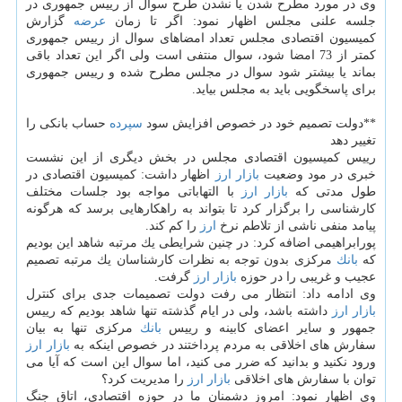
وی در مورد مطرح شدن یا نشدن طرح سوال از رییس جمهوری در
جلسه علنی مجلس اظهار نمود: اگر تا زمان
عرضه
گزارش
كمیسیون اقتصادی مجلس تعداد امضاهای سوال از رییس جمهوری
كمتر از 73 امضا شود، سوال منتفی است ولی اگر این تعداد باقی
بماند یا بیشتر شود سوال در مجلس مطرح شده و رییس جمهوری
برای پاسخگویی باید به مجلس بیاید.
**دولت تصمیم خود در خصوص افزایش سود
سپرده
حساب بانكی را
تغییر دهد
رییس كمیسیون اقتصادی مجلس در بخش دیگری از این نشست
خبری در مود وضعیت
بازار
ارز
اظهار داشت: كمیسیون اقتصادی در
طول مدتی كه
بازار
ارز
با التهاباتی مواجه بود جلسات مختلف
كارشناسی را برگزار كرد تا بتواند به راهكارهایی برسد كه هرگونه
پیامد منفی ناشی از تلاطم نرخ
ارز
را كم كند.
پورابراهیمی اضافه كرد: در چنین شرایطی یك مرتبه شاهد این بودیم
كه
بانك
مركزی بدون توجه به نظرات كارشناسان یك مرتبه تصمیم
عجیب و غریبی را در حوزه
بازار
ارز
گرفت.
وی ادامه داد: انتظار می رفت دولت تصمیمات جدی برای كنترل
بازار
ارز
داشته باشد، ولی در ایام گذشته تنها شاهد بودیم كه رییس
جمهور و سایر اعضای كابینه و رییس
بانك
مركزی تنها به بیان
سفارش های اخلاقی به مردم پرداختند در خصوص اینكه به
بازار
ارز
ورود نكنید و بدانید كه ضرر می كنید، اما سوال این است كه آیا می
توان با سفارش های اخلاقی
بازار
ارز
را مدیریت كرد؟
وی اظهار نمود: امروز دشمنان ما در حوزه اقتصادی، اتاق جنگ