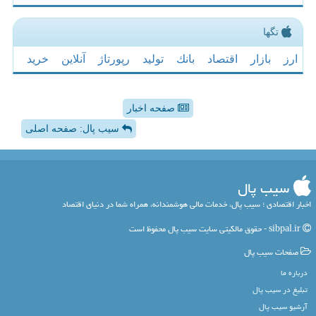
تگها
ارز
بازار
اقتصاد
بانك
تولید
رپورتاژ
آنلاین
خرید
صفحه اخبار
سیب پال: صفحه اصلی
سیب پال
اخبار اقتصادی ؛ سیب پال، خدمات مالی هوشمندانه، همراه شما در دنیای اقتصاد
sibpal.ir - حقوق مالکیتی سایت سیب پال محفوظ است
صفحات سیب پال
درباره ما
تبلیغ در سیب پال
آرشیو سیب پال