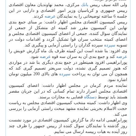
ولی الله سیف رییس
بانك
مركزی، محمد نهاوندیان معاون اقتصادی
رییس جمهوری و كرباسیان وزیر امور اقتصادی و دارایی در این
جلسه 6 ساعته توضیحاتی را به نمایندگان
عرضه
كردند.
رییس كمیسیون اقتصادی مجلس اظهار داشت: بر مبنای جمع بندی
نهایی این كمیسیون مقرر شد كمیته ای متشكل از جمعی از
نمایندگان سوال كننده، جمعی از اعضای كمیسیون اقتصادی مجلس و
اعضای كمیته منتخب سران قوا تشكیل گردد و اقدامات دولت در
تسویه
سپرده
سپرده گذاران را راستی آزمایی و پیگیری كند.
وی افزود: بنا شده است این كمیته ظرف یك ماه گزارش خویش را
عرضه
كند و جمع بندی آن به سران سه قوه
عرضه
شود.
پورابراهیمی افزود همینطور در جمع بندی دیگری بنا شد در مواردی
كه هنوز تصمیم گیری نشده، دولت سریعتر تصمیم گیری كند كه
همچون آن می توان به پرداخت
سپرده
های بالای 200 میلیون تومان
اشاره نمود.
نماینده مردم كرمان در مجلس اظهار داشت: اعضای كمیسیون
اقتصادی مجلس اصرار دارند تمام كسانی كه در این جریان مقصر
هستند باید توسط
دستگاه
قضایی به مجازات برسند.
وی اظهار داشت: كمیته منتخب كمیسیون اقتصادی مجلس به ریاست
حجت الاسلام بحرینی نماینده مشهد مبحث راستی آزمایی را بررسی
می كند.
پورابراهیمی ادامه داد ما گزارش كمیسیون اقتصادی در مورد نشست
روز گذشته با نمایندگان سوال كننده از رییس جمهور را ظرف چند
روز آینده به هیات رییسه ارسال می نماییم.