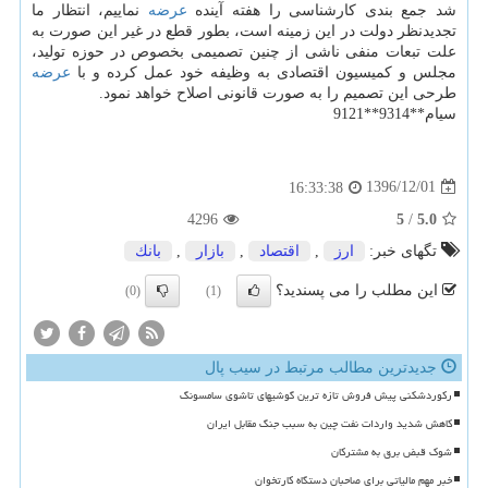
شد جمع بندی كارشناسی را هفته آینده
عرضه
نماییم، انتظار ما
تجدیدنظر دولت در این زمینه است، بطور قطع در غیر این صورت به
علت تبعات منفی ناشی از چنین تصمیمی بخصوص در حوزه تولید،
مجلس و كمیسیون اقتصادی به وظیفه خود عمل كرده و با
عرضه
طرحی این تصمیم را به صورت قانونی اصلاح خواهد نمود.
سیام**9314**9121
1396/12/01
16:33:38
4296
5
/
5.0
تگهای خبر:
ارز
,
اقتصاد
,
بازار
,
بانك
این مطلب را می پسندید؟
(0)
(1)
جدیدترین مطالب مرتبط در سیب پال
رکوردشکنی پیش فروش تازه ترین گوشیهای تاشوی سامسونگ
کاهش شدید واردات نفت چین به سبب جنگ مقابل ایران
شوک قبض برق به مشترکان
خبر مهم مالیاتی برای صاحبان دستگاه کارتخوان