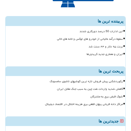
پربیننده ترین ها
این ادارات 50 درصد دورکاری شدند
سقوط درآمد مالیاتی از خودرو های لوکس و خانه های خالی
برنت ۹۵ دلار و ۴۴ سنت شد
ایران و معماری جدید کریدورها
پربحث ترین ها
رکوردشکنی پیش فروش تازه ترین گوشیهای تاشوی سامسونگ
کاهش شدید واردات نفت چین به سبب جنگ مقابل ایران
شوک قبض برق به مشترکان
مراکز داده قربانی پنهان قطعی برق هزینه اختلال در اقتصاد دیجیتال
جدیدترین ها