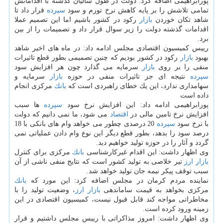
پورابراهیمی اضافه كرد: دولت در طول سالیان گذشته با اقداماتش
تمامی تلاشش را بر پایه كاهش نرخ تورم و سود
سپرده
قرار داد تا
شاهد تكان خوردن
بازار
ركود در كشور باشیم اما این تصمیم عملا
اقدامات گذشته دولت را زیر سوال قرار داد و تصمیمات را از بین
برد.
رییس كمیسیون اقتصادی مجلس ادامه داد: در ماه های اخیر شاهد
بهبود
بازار
ركود در كشور بودیم كه چنین تصمیمی بطور قطع تاثیرات
منفی را بر روی
بازار
سرمایه می گذارد چون هر افزایش سود
سپرده
نتیجه ای جز تاثیرات منفی در حوزه
بازار
سرمایه و
سهامداری ندارد، این یك خطای راهبردی است كه
بانك
مركزی انجام
داده است
پورابراهیمی ادامه داد: این افزایش نرخ سود
سپرده
ها سبب
افزایش نرخ تامین مالی در
اقتصاد
می شود، ما نمی دانیم كه دولت
با نرخ سود
سپرده
20 درصدی چطور می خواهد وام های بانكی با 18
درصد سود را بدهد، بطور قطع دیگر این نوع وام دادن عملیاتی نمی
گردد و آثار را در حوزه تولید خواهیم دید.
وی اظهار داشت: این اقدام غیركارشناسی
بانك
مركزی برای كنترل
بازار
ارز
تیر خلاصی به تولید كشور است كه نتایج منفی ناشی از آن
سبب توقف پیكر نیمه جان تولید خواهد شد.
نماینده مردم كرمان در مجلس اضافه كرد: این مورد كه
بانك
مركزی بخواهد به قیمت ساماندهی
بازار
ارز
، وضعیت تولید را با
مخاطراتی مواجه كند قابل قبول نیست، كمیسیون اقتصادی در این
زمینه ورود كرده است.
وی اظهار داشت: امروز مذاكراتی با رییس مجلس داشتیم و قرار