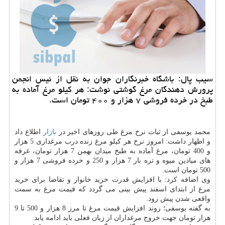
سیب پال: باشگاه خبرنگاران جوان به نقل از ئیس انجمن
پرورش دهندگان مرغ گوشتی نوشت: هر كیلو مرغ آماده به
طبخ در خرده فروشی ۷ هزار و ۴۰۰ تومان است.
محمد یوسفی از ثبات نرخ مرغ طی روزهای اخیر در
بازار
اطلاع داد
و اظهار داشت: امروز نرخ هر كیلو مرغ زنده درب مرغداری 5 هزار
و 400 تومان، مرغ آماده به طبخ میدان بهمن 7 هزار تومان، غرفه
های میادین میوه و تره بار 7 هزار و 250 و خرده فروشی 7 هزار و
500 تومان است.
وی اضافه كرد: با افزایش قدرت خرید خانوار و تقاضا برای خرید
مرغ از ابتدای اسفند پیش بینی می گردد كه قیمت مرغ به سمت
واقعی شدن پیش رود.
به گفته یوسفی؛ روند افزایش قیمت مرغ تا مرز 8 هزار و 500 تا 9
هزار تومان جهت خروج مرغداران از زیان فعلی باید ادامه یابد.