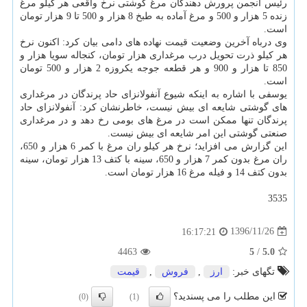
رئیس انجمن پرورش دهندگان مرغ گوشتی نرخ واقعی هر كیلو مرغ
زنده 5 هزار و 500 و مرغ آماده به طبخ 8 هزار و 500 تا 9 هزار تومان
است.
وی درباه آخرین وضعیت قیمت نهاده های دامی بیان كرد: اكنون نرخ
هر كیلو ذرت تحویل درب مرغداری هزار تومان، كنجاله سویا هزار و
850 تا هزار و 900 و هر قطعه جوجه یكروزه 2 هزار و 500 تومان
است.
یوسفی با اشاره به اینكه شیوع آنفولانزای حاد پرندگان در مرغداری
های گوشتی شایعه ای بیش نیست، خاطرنشان كرد: آنفولانزای حاد
پرندگان تنها ممكن است در مرغ های بومی رخ دهد و در مرغداری
صنعتی گوشتی این امر شایعه ای بیش نیست.
این گزارش می افزاید؛ نرخ هر كیلو ران مرغ با كمر 6 هزار و 650،
ران مرغ بدون كمر 7 هزار و 650، سینه با كتف 13 هزار تومان، سینه
بدون كتف 14 و فیله مرغ 16 هزار تومان است.
3535
1396/11/26
16:17:21
4463
5
/
5.0
تگهای خبر:
ارز
,
فروش
,
قیمت
این مطلب را می پسندید؟
(0)
(1)