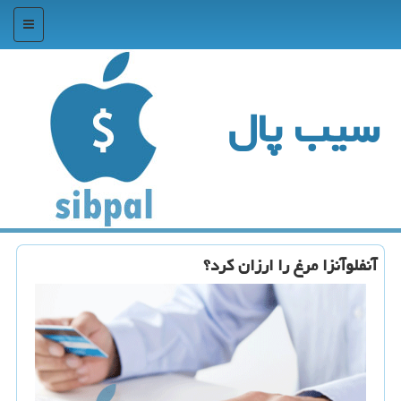
منو
سیب پال
آنفلوآنزا مرغ را ارزان كرد؟