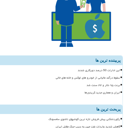
پربیننده ترین ها
این ادارات 50 درصد دورکاری شدند
سقوط درآمد مالیاتی از خودرو های لوکس و خانه های خالی
برنت ۹۵ دلار و ۴۴ سنت شد
ایران و معماری جدید کریدورها
پربحث ترین ها
رکوردشکنی پیش فروش تازه ترین گوشیهای تاشوی سامسونگ
کاهش شدید واردات نفت چین به سبب جنگ مقابل ایران