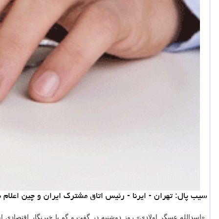
سیب پال: تهران - ایرنا - رئیس اتاق مشترك ایران و چین اعلام 
«اسدالله عسگر اولادی» روز دوشنبه در گفت و گو با خبرنگار اقتصادی 