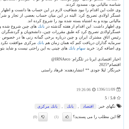
شناسه مالیاتی بود، مسدود كردند.
وی علت این اقدام را نبود شفافیت لازم در این حساب ها دانست و اظهار 
عسگر اولادی تصریح كرد: البته در این میان حساب بعضی از تجار و شر
مالیاتی بوده و به اشتباه بسته شده بود را شروع كرده اند.
وی اظهار داشت: این اقدام از هفته گذشته در
بانك
های چین شروع شده و م
عسگراولادی تصریح كرد كه طبق مقررات چین، دانشجویان و گردشگران ایران
رئیس اتاق مشترك ایران و چین درباره برخی گمانه زنی ها در خصوص 
سرمایه گذاران دریافت كنم كه همان زمان هم
بانك
مركزی موافقت نكرد 
وی اضافه كرد: خرید
سهام
بانك
های چینی به این راحتی نیست و شاید بتوان حداك
اخبار اقتصادی ایرنا در تلگرام: IRNAeco@
اقتصام*2025
خبرنگار: لیلا جودی ** انتشاردهنده: فرهاد راستی
1396/11/09
19:26:06
5
/
5.0
تگهای خبر:
اقتصاد
,
بانك
,
بانك مركزی
این مطلب را می پسندید؟
(0)
(1)