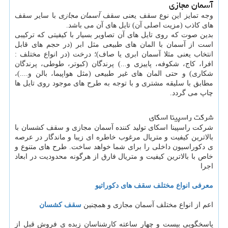
آسمان مجازی
وجه تمایز این نوع سقف یعنی سقف
آسمان مجازی
با سایر سقف
های کاذب (مزیت اصلی آن) تایل های آن می باشد.
بدین صوت که روی تایل های آن تصاویر بسیار با کیفیتی که ترکیبی
است از آسمان با المان های طبیعی مثل ابر (در حجم های قابل
انتخاب یعنی مثلا آسمان ابری یا صاف)؛ درخت (در انواع مختلف :
افرا، کاج، شکوفه، پاییزی و...) پرندگان (کبوتر، طوطی، پرندگان
شکاری) و حتی المان های غیر طبیعی (مثل هواپیما، بالن و....)،
مطابق با سلیقه مشتری و با توجه به طرح های موجود روی تایل ها
چاپ می گردد.
شرکت راسپینا اسکای
شرکت راسپینا اسکای تولید کننده آسمان مجازی و سقف کشسان با
بالاترین کیفیت و متریال مرغوب خاطره ای زیبا و ماندگار در عرصه
ی دکوراسیون داخلی را برای شما خواهد ساخت. طرح های متنوع و
خاص با بالاترین کیفیت و متریال فارق از هرگونه محدودیت در ابعاد
اجرا
معرفی انواع مختلف سقف های دکوراتیو
اعم از انواع مختلف آسمان مجازی و همچنین
سقف کشسان
پاسخگویی بیست و چهار ساعته کارشناسان زبده ی فروش قبل از