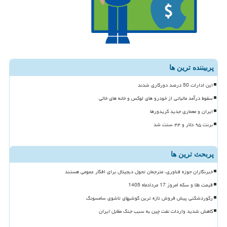
پربیننده ترین ها
این ادارات 50 درصد دورکاری شدند
سقوط درآمد مالیاتی از خودرو های لوکس و خانه های خالی
ایران و معماری جدید کریدورها
برنت ۹۵ دلار و ۴۴ سنت شد
پربحث ترین ها
خبرنگاران حوزه فناوری، مترجمان تحول دیجیتال برای افکار عمومی هستند
قیمت طلا و سکه امروز 17 مردادماه 1405
رکوردشکنی پیش فروش تازه ترین گوشیهای تاشوی سامسونگ
کاهش شدید واردات نفت چین به سبب جنگ مقابل ایران