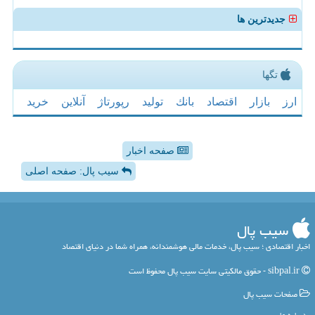
جدیدترین ها
تگها
ارز
بازار
اقتصاد
بانك
تولید
رپورتاژ
آنلاین
خرید
صفحه اخبار
سیب پال: صفحه اصلی
سیب پال
اخبار اقتصادی ؛ سیب پال، خدمات مالی هوشمندانه، همراه شما در دنیای اقتصاد
sibpal.ir - حقوق مالکیتی سایت سیب پال محفوظ است
صفحات سیب پال
درباره ما