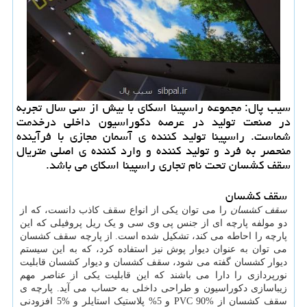
سیب پال: مجموعه راسپینا اسكای با بیش از سی سال تجربه
در صنعت تولید در عرصه دكوراسیون داخلی درخدمت
شماست. راسپینا تولید كننده ی آسمان مجازی با فرآینده
منحصر به فرد و تولید كننده و وارد كننده ی اصلی متریال
سقف كشسان تحت نام تجاری راسپینا اسكای می باشد.
سقف کشسان
سقف کشسان
را می توان یکی از انواع سقف کاذب دانست، که از
دو مولفه پارچه ای از جنس پی وی سی و یک ریل پروفیلی که این
پارچه را احاطه می کند، تشکیل شده است. از پارچه سقف کشسان
می توان به عنوان دیوار پوش نیز استفاده کرد، که به این سیستم
دیوار کشسان گفته می شود، سقف کشسان و دیوار کشسان قابلیت
نورپردازی را دارا می باشند که این قابلیت یکی از عناصر مهم
زیباسازی دکوراسیون و طراحی داخلی به حساب می آید. پارچه ی
سقف کشسان از %90 PVC و 5% پلاستیک استایلر و %5 افزودنی