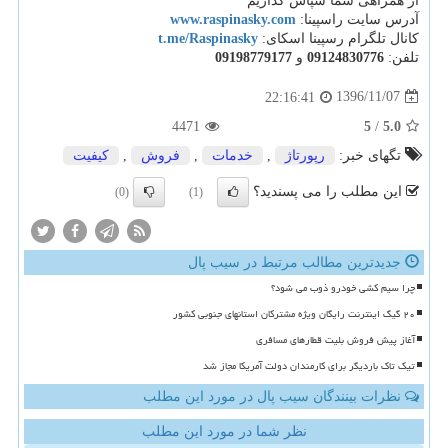
از همراهی شما سپاس گذاریم
آدرس سایت راسپینا:
www.raspinasky.com
کانال تلگرام رسپینا اسکای:
t.me/Raspinasky
تلفن:
09124830776
و
09198779177
1396/11/07
22:16:41
4471
5
/
5.0
تگهای خبر:
رپورتاژ
,
خدمات
,
فروش
,
كیفیت
این مطلب را می پسندید؟
(0)
(1)
جدیدترین مطالب مرتبط در سیب پال
چرا سیم کشی خودرو ذوب می شود؟
۲۰ گیگ اینترنت رایگان ویژه مشترکان استانهای جنوبی کشور
آغاز پیش فروش بلیت قطارهای مسافری
تیک تاک باردیگر برای کارمندان دولت آمریکا مجاز شد
نظرات بینندگان سیب پال در مورد این مطلب
نظر شما در مورد این مطلب