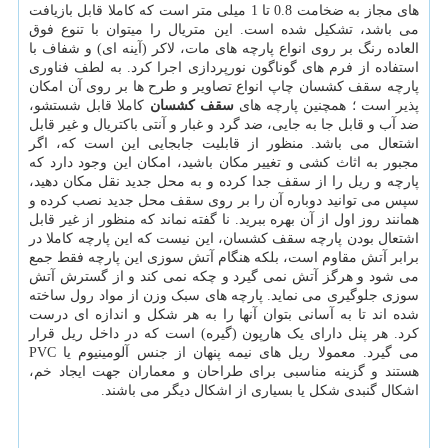
های مجاز به ضخامت 0.8 تا 1 میلی متر است که کاملا قابل بازیافت
می باشد، تشکیل شده است. این متریال را میتوان با تنوع فوق
العاده رنگ بر روی انواع پارچه های مات، لاکر (آینه ای) و شفاف با
استفاده از فرم های گوناگون نورپردازی اجرا کرد. به لطف فناوری
پارچه سقف کشسان چاپ انواع تصاویر و طرح ها بر روی آن امکان
پذیر است ؛ همچنین پارچه های
سقف کشسان
کاملا قابل شستشو،
ضد آب و قابل جا به جایی، ضد گرد و غبار و آنتی باکتریال و غیر قابل
اشتعال می باشد. منظور از قابلیت جابجایی این است که، اگر
مجبور به اثاث کشی و تغییر مکان باشید، امکان این وجود دارد که
پارچه و ریل را از سقف جدا کرده و به محل جدید نقل مکان دهید،
سپس می توانید دوباره آن را بر روی سقف محل جدید نصب کرده و
همانند روز اول از آن بهره ببرید. نا گفته نماند که منظور از غیر قابل
اشتعال بودن پارچه سقف کشسان، این نیست که این پارچه کاملا در
برابر آتش مقاوم است، بلکه هنگام آتش سوزی این پارچه فقط جمع
می شود و هرگز آتش نمی گیرد و چکه نمی کند و از گسترش آتش
سوزی جلوگیری می نماید. پارچه های سبک وزن از مواد رول ساخته
شده اند تا به آسانی بتوان آنها را به هر شکل و اندازه ای درست
کرد. هر پنل دارای یک هارپون (گیره) است که در داخل ریل قرار
می گیرد. معمولا ریل های نیمه پنهان از جنس آلومینیوم یا PVC
هستند و گزینه مناسبی برای طراحان و معماران جهت ایجاد خم،
اشکال گنبدی شکل یا بسیاری از اشکال دیگر می باشند.